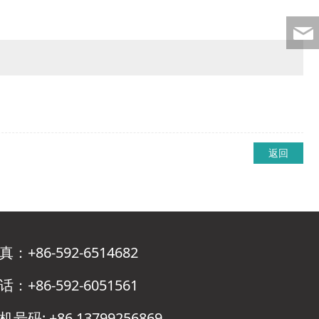
返回
真：+86-592-6514682
话：+86-592-6051561
机号码: +86 13799256869