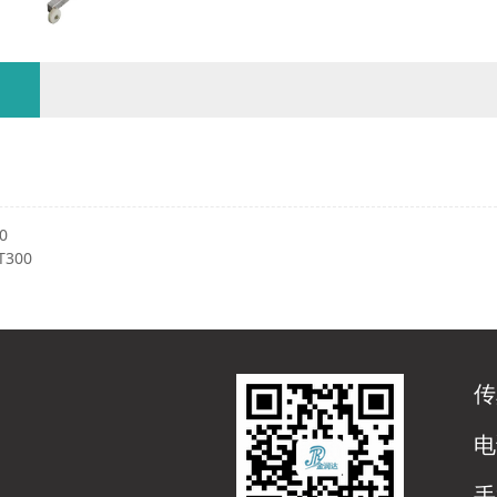
0
300
传
电
手